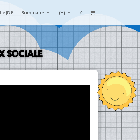
LeJDP
Sommaire
(+)
⭐
IX SOCIALE