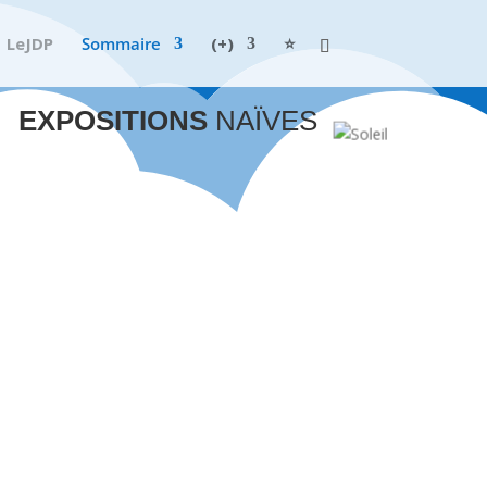
LeJDP
Sommaire
(+)
⭐
EXPOSITIONS
NAÏVES