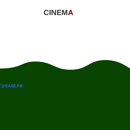
CINEM
A
T@EASE.FR